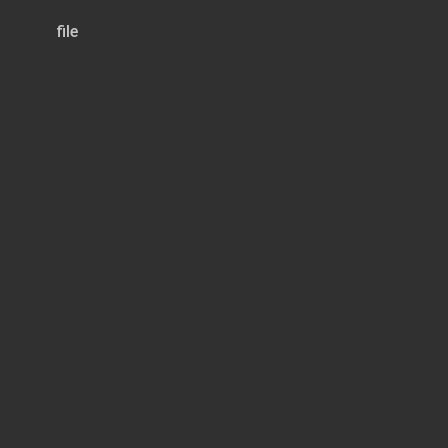
file
Page 1 of 5
OBIERNO AUTÓNOMO DESCEN
INFORME DE LOS PROYECT