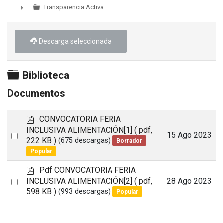
►
Transparencia Activa
►
Descarga seleccionada
Carpeta
Biblioteca
Documentos
p
CONVOCATORIA FERIA
d
INCLUSIVA ALIMENTACIÓN[1]
( pdf,
Select
15 Ago 2023
f
222 KB )
(675 descargas)
Borrador
an
Popular
item
p
Pdf CONVOCATORIA FERIA
d
Select
INCLUSIVA ALIMENTACIÓN[2]
( pdf,
28 Ago 2023
f
598 KB )
(993 descargas)
Popular
an
item