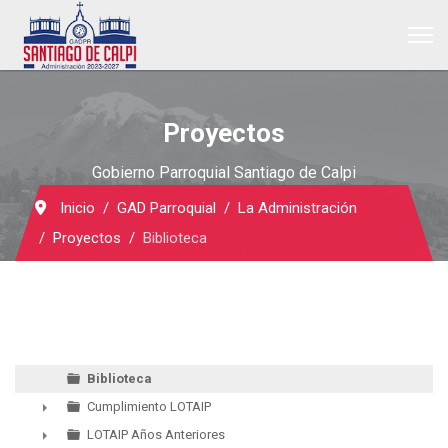
Proyectos
Gobierno Parroquial Santiago de Calpi
Inicio
GAD Parroquial
La Administración
Proyectos
Biblioteca
Biblioteca
Cumplimiento LOTAIP
►
LOTAIP Años Anteriores