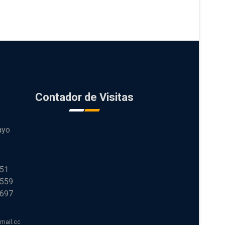
Contador de Visitas
ayo
251
 559
 697
tmail.com