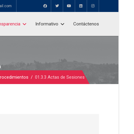
ail.com
nsparencia
Informativo
Contáctenos
a
Procedimientos
01.3.3 Actas de Sesiones