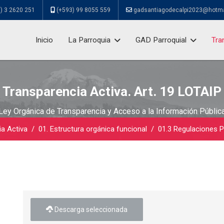
) 3 2620 251
(+593) 99 8055 559
gadsantiagodecalpi2023@hotm
Inicio
La Parroquia
GAD Parroquial
Tra
Transparencia Activa. Art. 19 LOTAIP
Ley Orgánica de Transparencia y Acceso a la Información Públic
ia Activa
01. Estructura orgánica funcional
01.3 Regulaciones 
Descarga seleccionada