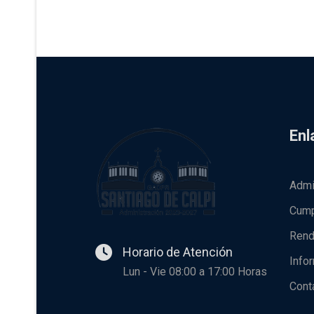
Enl
Admi
Cump
Rend
Horario de Atención
Info
Lun - Vie 08:00 a 17:00 Horas
Cont