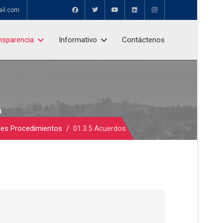
ail.com
nsparencia
Informativo
Contáctenos
a
nes Procedimientos
01.3.5 Acuerdos