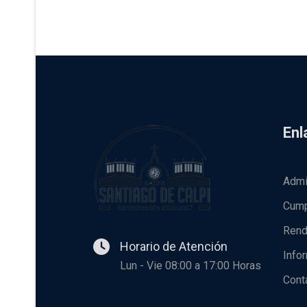
Enl
Admi
Cump
Rend
Horario de Atención
Info
Lun - Vie 08:00 a 17:00 Horas
Cont