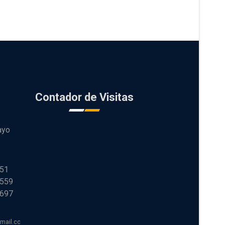
Contador de Visitas
ayo
251
 559
 697
tmail.com