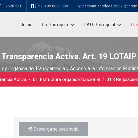
) 3 2620 251
(+593) 99 8055 559
gadsantiagodecalpi2023@hotm
Inicio
La Parroquia
GAD Parroquial
Tra
Transparencia Activa. Art. 19 LOTAIP
Ley Orgánica de Transparencia y Acceso a la Información Públic
rencia Activa
01. Estructura orgánica funcional
01.3 Regulacio
Descarga seleccionada