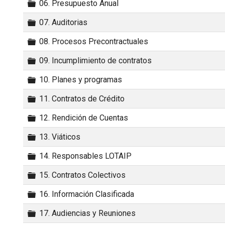
Carpeta
06. Presupuesto Anual
Carpeta
07. Auditorias
Carpeta
08. Procesos Precontractuales
Carpeta
09. Incumplimiento de contratos
Carpeta
10. Planes y programas
Carpeta
11. Contratos de Crédito
Carpeta
12. Rendición de Cuentas
Carpeta
13. Viáticos
Carpeta
14. Responsables LOTAIP
Carpeta
15. Contratos Colectivos
Carpeta
16. Información Clasificada
Carpeta
17. Audiencias y Reuniones