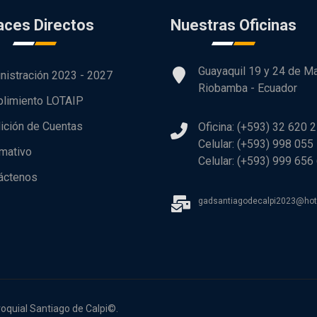
aces Directos
Nuestras Oficinas
Guayaquil 19 y 24 de M
nistración 2023 - 2027
Riobamba - Ecuador
limiento LOTAIP
ición de Cuentas
Oficina: (+593) 32 620 
Celular: (+593) 998 055
rmativo
Celular: (+593) 999 656
áctenos
gadsantiagodecalpi2023@ho
oquial Santiago de Calpi©.