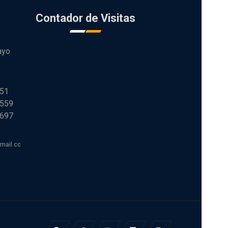
Contador de Visitas
ayo
251
 559
 697
tmail.com