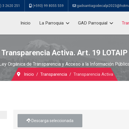
) 3 2620 251
(+593) 99 8055 559
gadsantiagodecalpi2023@hotm
Inicio
La Parroquia
GAD Parroquial
Tra
Transparencia Activa. Art. 19 LOTAIP
Ley Orgánica de Transparencia y Acceso a la Información Públic
Inicio
Transparencia
Transparencia Activa
Descarga seleccionada