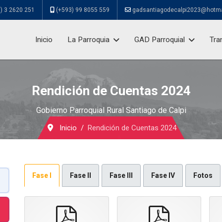
) 3 2620 251
(+593) 99 8055 559
gadsantiagodecalpi2023@hotm
Inicio
La Parroquia
GAD Parroquial
Tra
Rendición de Cuentas 2024
Gobierno Parroquial Rural Santiago de Calpi
Inicio
Rendición de Cuentas 2024
Fase I
Fase II
Fase III
Fase IV
Fotos
pdf
pdf