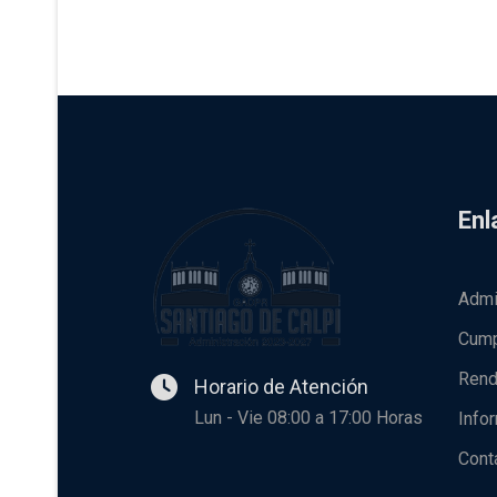
Enl
Admi
Cump
Rend
Horario de Atención
Lun - Vie 08:00 a 17:00 Horas
Info
Cont