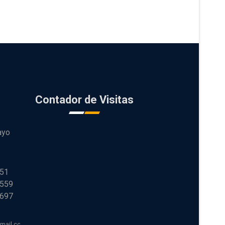
Contador de Visitas
ayo
251
 559
 697
tmail.com