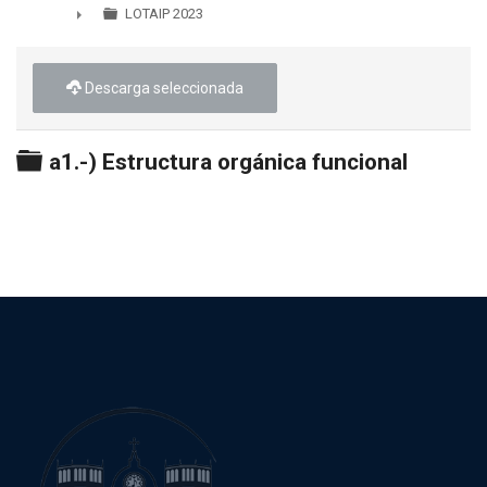
►
LOTAIP 2023
►
Descarga seleccionada
Carpeta
a1.-) Estructura orgánica funcional