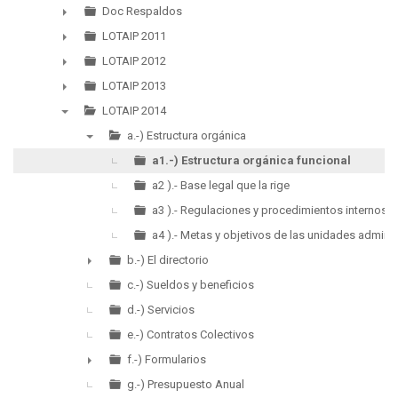
▼
Doc Respaldos
►
LOTAIP 2011
►
LOTAIP 2012
►
LOTAIP 2013
►
LOTAIP 2014
▼
a.-) Estructura orgánica
▼
a1.-) Estructura orgánica funcional
a2 ).- Base legal que la rige
a3 ).- Regulaciones y procedimientos internos a
a4 ).- Metas y objetivos de las unidades adminis
b.-) El directorio
►
c.-) Sueldos y beneficios
d.-) Servicios
e.-) Contratos Colectivos
f.-) Formularios
►
g.-) Presupuesto Anual