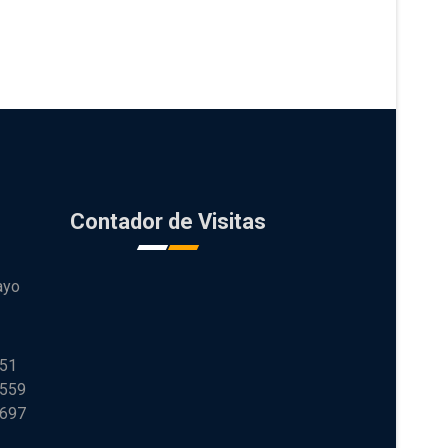
Contador de Visitas
ayo
251
 559
 697