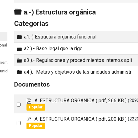
Carpeta
a.-) Estructura orgánica
Categorías
Carpeta
a1.-) Estructura orgánica funcional
ional
Carpeta
a2 ).- Base legal que la rige
Carpeta
a3 ).- Regulaciones y procedimientos internos apli
ientos internos apli
Carpeta
s unidades administr
a4 ).- Metas y objetivos de las unidades administr
Documentos
p
A. ESTRUCTURA ORGANICA
( pdf, 266 KB )
(209
Select
d
Popular
an
f
p
A. ESTRUCTURA ORGANICA
( pdf, 200 KB )
(222
item
Select
d
Popular
an
f