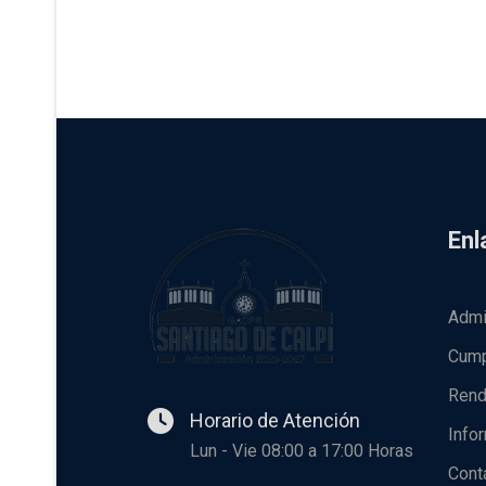
►
Enl
Admi
Cump
Rend
Horario de Atención
Info
Lun - Vie 08:00 a 17:00 Horas
Cont