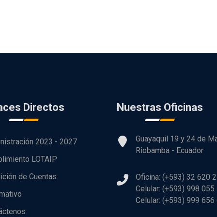
aces Directos
Nuestras Oficinas
Guayaquil 19 y 24 de M
nistración 2023 - 2027
Riobamba - Ecuador
limiento LOTAIP
ición de Cuentas
Oficina: (+593) 32 620 
Celular: (+593) 998 055
rmativo
Celular: (+593) 999 656
áctenos