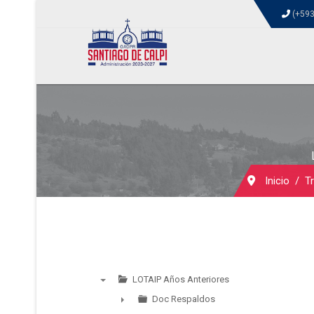
(+593
Inicio
T
LOTAIP Años Anteriores
▼
Doc Respaldos