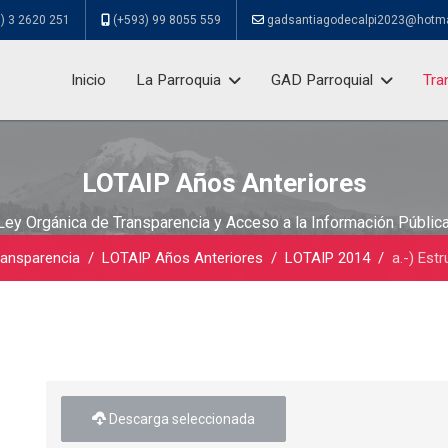
) 3 2620 251
(+593) 99 8055 559
gadsantiagodecalpi2023@hotm
Inicio
La Parroquia
GAD Parroquial
Tra
LOTAIP Años Anteriores
Ley Orgánica de Transparencia y Acceso a la Información Pública
ransparencia
LOTAIP Años Anteriores
LOTAIP 2014
a.-) Est
Descarga seleccionada