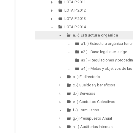
►
LOTAIP 2011
►
LOTAIP 2012
►
LOTAIP 2013
►
LOTAIP 2014
▼
a.-) Estructura orgánica
▼
a1.-) Estructura orgánica func
a2 ).- Base legal que la rige
a3 ).- Regulaciones y procedim
a4 ).- Metas y objetivos de la
b.-) El directorio
►
c.-) Sueldos y beneficios
d.-) Servicios
e.-) Contratos Colectivos
f.-) Formularios
►
g.-) Presupuesto Anual
h.- ) Auditorias Internas