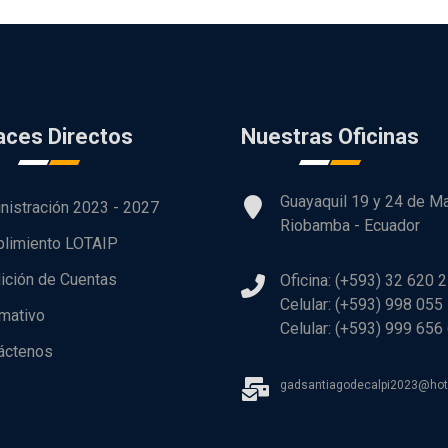
aces Directos
Nuestras Oficinas
Guayaquil 19 y 24 de M
nistración 2023 - 2027
Riobamba - Ecuador
limiento LOTAIP
ición de Cuentas
Oficina: (+593) 32 620 
Celular: (+593) 998 055
rmativo
Celular: (+593) 999 656
áctenos
gadsantiagodecalpi2023@ho