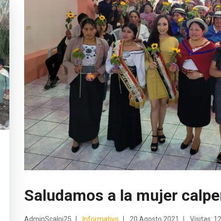
Saludamos a la mujer calpe
AdminScalpi25
Informativo
20 Agosto 2021
Visitas: 1