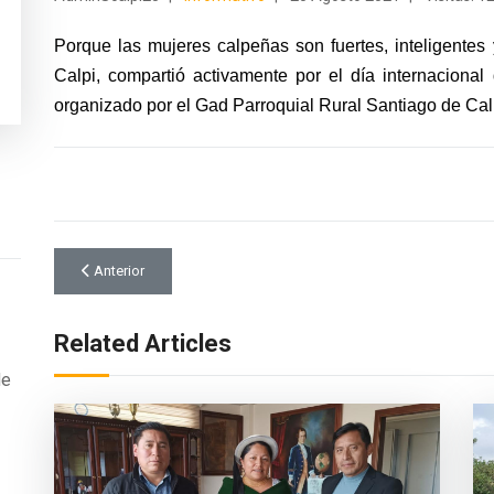
Porque las mujeres calpeñas son fuertes, inteligentes
Calpi, compartió activamente por el día internacional
organizado por el Gad Parroquial Rural Santiago de Cal
Artículo anterior: ¡Juntos por el cambio! Parroquia activa, gestión
Anterior
Related Articles
de