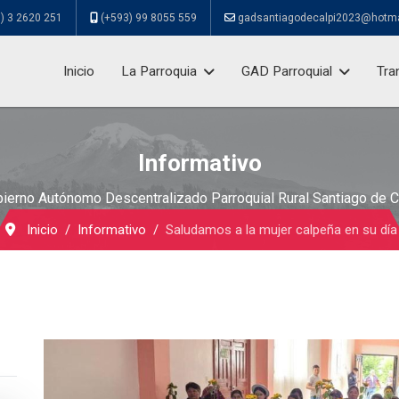
) 3 2620 251
(+593) 99 8055 559
gadsantiagodecalpi2023@hotm
Inicio
La Parroquia
GAD Parroquial
Tra
Informativo
ierno Autónomo Descentralizado Parroquial Rural Santiago de C
Inicio
Informativo
Saludamos a la mujer calpeña en su día