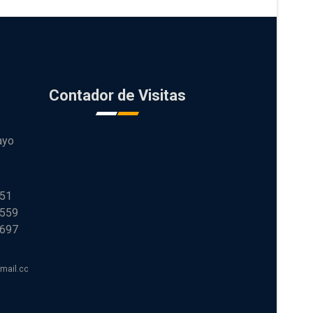
Contador de Visitas
ayo
251
 559
 697
tmail.com