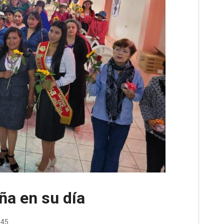
ña en su día
245