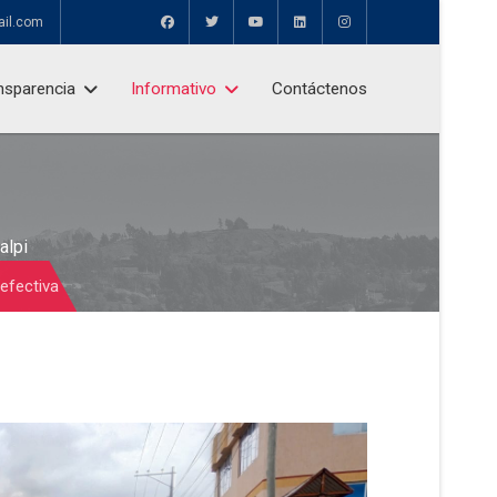
ail.com
nsparencia
Informativo
Contáctenos
alpi
 efectiva