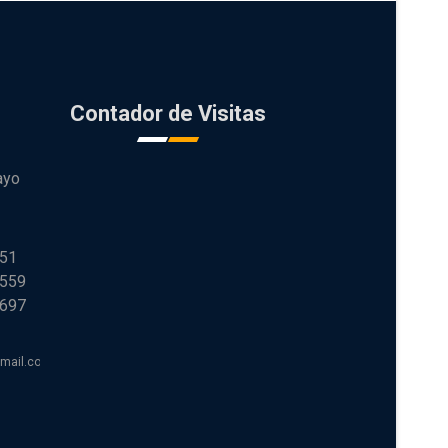
Contador de Visitas
ayo
251
 559
 697
tmail.com