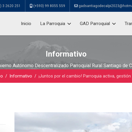
) 3 2620 251
(+593) 99 8055 559
gadsantiagodecalpi2023@hotm
Inicio
La Parroquia
GAD Parroquial
Tra
Informativo
ierno Autónomo Descentralizado Parroquial Rural Santiago de C
io
Informativo
¡Juntos por el cambio! Parroquia activa, gestión