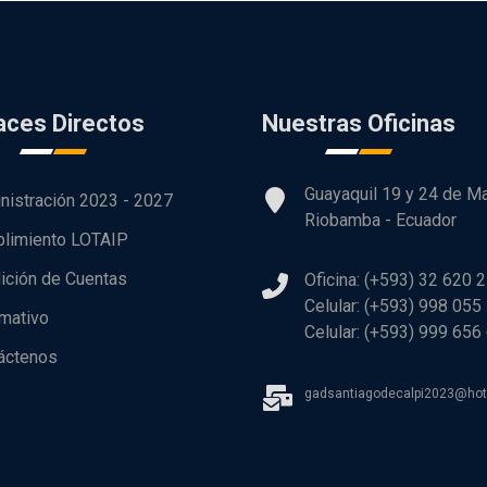
aces Directos
Nuestras Oficinas
Guayaquil 19 y 24 de M
nistración 2023 - 2027
Riobamba - Ecuador
limiento LOTAIP
ición de Cuentas
Oficina: (+593) 32 620 
Celular: (+593) 998 055
rmativo
Celular: (+593) 999 656
áctenos
gadsantiagodecalpi2023@ho