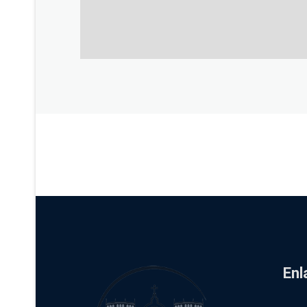
York University
Building
Enl