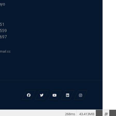
ayo
251
 559
 697
tmail.com
268ms
43.413MB