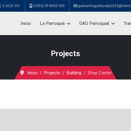
) 3 2620 251
(+593) 99 8055 559
gadsantiagodecalpi2023@hotm
Inicio
La Parroquia
GAD Parroquial
Tra
Projects
Inicio
Projects
Building
Shop Center