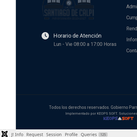
Admi
Cump
Rend
Horario de Atención
Info
Lun - Vie 08:00 a 17:00 Horas
Cont
Todos los derechos reservados. Gobierno Parr
Implementado por KEOPS SOFT. Soluciones
J! Info
Request
Session
Profile
Queries
125