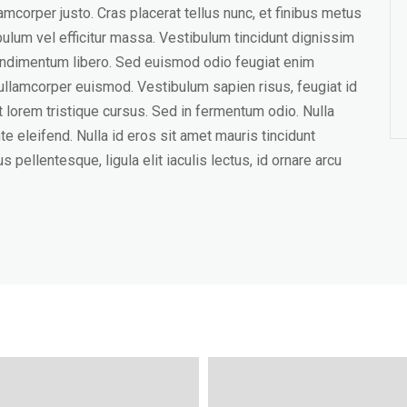
amcorper justo. Cras placerat tellus nunc, et finibus metus
ibulum vel efficitur massa. Vestibulum tincidunt dignissim
condimentum libero. Sed euismod odio feugiat enim
r ullamcorper euismod. Vestibulum sapien risus, feugiat id
 at lorem tristique cursus. Sed in fermentum odio. Nulla
te eleifend. Nulla id eros sit amet mauris tincidunt
 pellentesque, ligula elit iaculis lectus, id ornare arcu