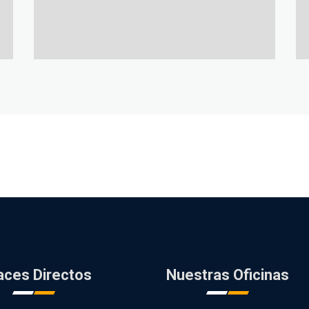
Shop Center
Building
aces Directos
Nuestras Oficinas