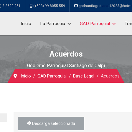
) 3 2620 251
(+593) 99 8055 559
gadsantiagodecalpi2023@hotm
Inicio
La Parroquia
GAD Parroquial
Tra
Acuerdos
Gobierno Parroquial Santiago de Calpi
Inicio
GAD Parroquial
Base Legal
Acuerdos
Descarga seleccionada