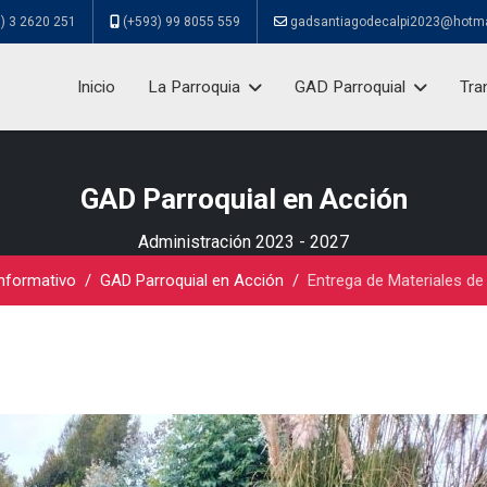
) 3 2620 251
(+593) 99 8055 559
gadsantiagodecalpi2023@hotm
Inicio
La Parroquia
GAD Parroquial
Tra
GAD Parroquial en Acción
Administración 2023 - 2027
nformativo
GAD Parroquial en Acción
Entrega de Materiales de