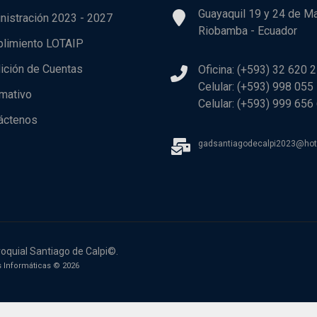
Guayaquil 19 y 24 de M
nistración 2023 - 2027
Riobamba - Ecuador
limiento LOTAIP
ición de Cuentas
Oficina: (+593) 32 620 
Celular: (+593) 998 055
rmativo
Celular: (+593) 999 656
áctenos
gadsantiagodecalpi2023@ho
oquial Santiago de Calpi©.
 Informáticas © 2026