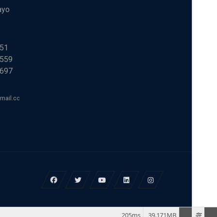
ayo
251
 559
 697
tmail.com
205ms
39.171MB