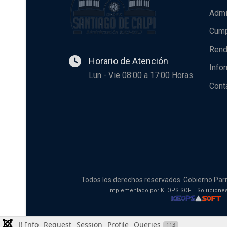
Admi
Cump
Rend
Horario de Atención
Info
Lun - Vie 08:00 a 17:00 Horas
Cont
Todos los derechos reservados. Gobierno Parr
Implementado por KEOPS SOFT. Soluciones
J! Info
Request
Session
Profile
Queries
113