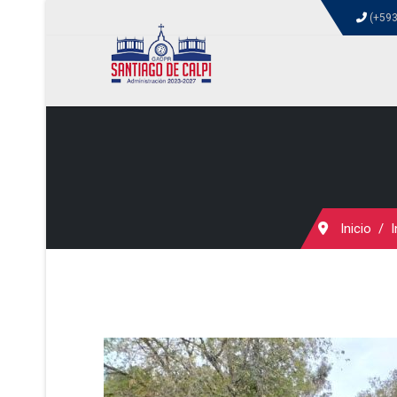
(+593
Inicio
I